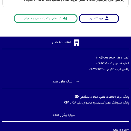
رمز عبور ایمن، رمز عبوری است که شامل حروف، اعداد و علامتها باشد. مانند : Mz6@kP3
ورود کاربران
ثبت نام در کمیته علمی و داوران
اطلاعات تماس
ایمیل :
info@pesseconf.ir
شماره تماس : 91304025-021
واتس آپ و تلگرام : 09331296240
لینک های مفید
پایگاه مرکز اطلاعات علمی جهاد دانشگاهی SID
پایگاه سیویلیکا عضو کنسرسیوم محتوای ملی CIVILICA
درباره برگزار کننده
Arwin Event