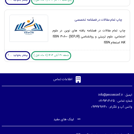
پنج شنبه 27 آذر 1404 (7 ماه قبل )
بیشتر بخوانید ... !
چاپ تمام مقالات در فصلنامه تخصصی
چاپ تمام مقالات در فصلنامه یافته های نوین در علوم
اجتماعی، علوم تربیتی و روانشناسی (SEPJR) ISSN 3060-
611X استعلام ISSN
جمعه 30 آبان 1404 (8 ماه قبل )
بیشتر بخوانید ... !
اطلاعات تماس
ایمیل :
info@pesseconf.ir
شماره تماس : 91304025-021
واتس آپ و تلگرام : 09331296240
لینک های مفید